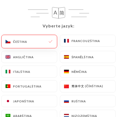
CS
NABÍDKA
Vyberte jazyk:
Vyberte jazyk:
FRANCOUZŠTINA
FRANCOUZŠTINA
ČEŠTINA
ČEŠTINA
/
DOMŮ
RECENZE
Recenze
ANGLIČTINA
ANGLIČTINA
ŠPANĚLŠTINA
ŠPANĚLŠTINA
ITALŠTINA
ITALŠTINA
NĚMČINA
NĚMČINA
简体中文 (ČÍNŠTINA)
简体中文 (ČÍNŠTINA)
PORTUGALŠTINA
PORTUGALŠTINA
546 recenze společnosti Uniiti
4.3 / 5
JAPONŠTINA
JAPONŠTINA
RUŠTINA
RUŠTINA
100% skutečné, ověřené recenze.
ARABŠTINA
ARABŠTINA
NIZOZEMŠTINA
NIZOZEMŠTINA