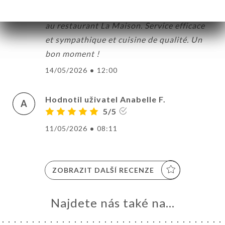
Nous avons bien apprécié notre déjeuner
au restaurant La Maison. Service efficace
et sympathique et cuisine de qualité. Un
bon moment !
14/05/2026
•
12:00
Hodnotil uživatel Anabelle F.
A
5/5
11/05/2026
•
08:11
ZOBRAZIT DALŠÍ RECENZE
Najdete nás také na...