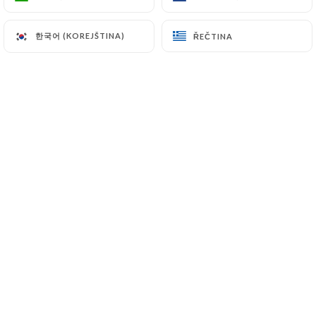
한국어 (KOREJŠTINA)
한국어 (KOREJŠTINA)
ŘEČTINA
ŘEČTINA
Hodnotil uživatel Nathalie L.
N
5/5
04/07/2026
•
08:24
Hodnotil uživatel Katy W.
K
5/5
04/07/2026
•
07:02
Hodnotil uživatel Louise G.
L
2/5
Très moyen, peu de choix et qualité qui
n'est plus au rdv. La qualité est bien moins
bonne qu'il y a quelques années, c'est
dommage