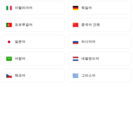
이탈리아어
이탈리아어
독일어
독일어
포르투갈어
포르투갈어
중국어 간체
중국어 간체
일본어
일본어
러시아어
러시아어
아랍어
아랍어
네덜란드어
네덜란드어
체코어
체코어
그리스어
그리스어