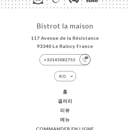
Bistrot la maison
117 Avenue de la Résistance
93340 Le Raincy France
+33143082755
KO
홈
갤러리
리뷰
메뉴
COMMANDER EN LIGNE