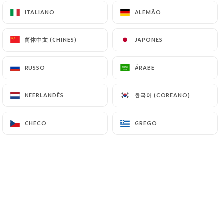
ITALIANO
ITALIANO
ALEMÃO
ALEMÃO
简体中文 (CHINÊS)
简体中文 (CHINÊS)
JAPONÊS
JAPONÊS
RUSSO
RUSSO
ÁRABE
ÁRABE
한국어 (COREANO)
한국어 (COREANO)
NEERLANDÊS
NEERLANDÊS
CHECO
CHECO
GREGO
GREGO