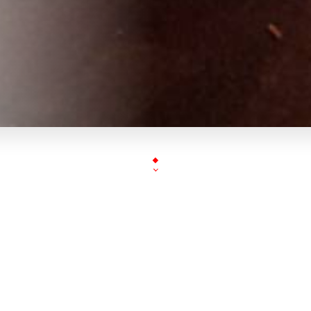
Café, restaurant, bar à cocktails et salon de thé… 
tout le charme d’une brasserie parisienne dans la v
Denis.