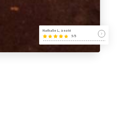
Nathalie L., à noté
5/5
Au bistrot La Maison, retrouvez
ille du Raincy en Seine-Saint-